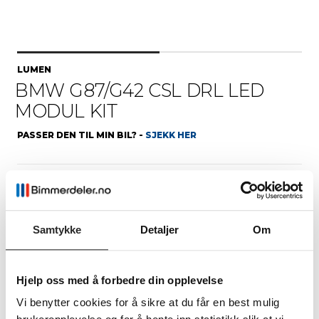
LUMEN
BMW G87/G42 CSL DRL LED
MODUL KIT
PASSER DEN TIL MIN BIL? -
SJEKK HER
Fri frakt over 1990 kr
30 dagers åpent kjøp
HØYDEPUNKTER
Samtykke
Detaljer
Om
CSL DRL LED
2 ÅRS GARANTI
Hjelp oss med å forbedre din opplevelse
Konverter lyktene til
Dekket av vår 2-års
ikonisk gul CSL-look
garanti
Vi benytter cookies for å sikre at du får en best mulig